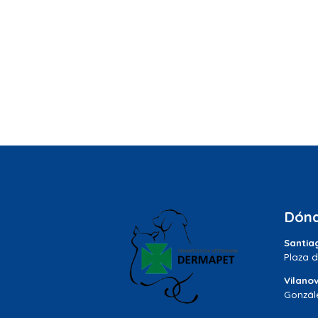
Dónd
Santia
Plaza d
Vilano
Gonzál