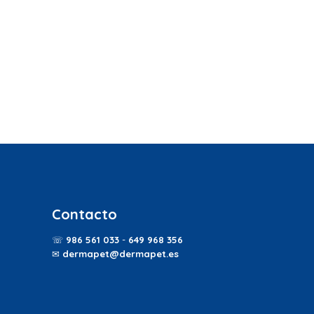
Contacto
☏
986 561 033
-
649 968 356
✉
dermapet@dermapet.es