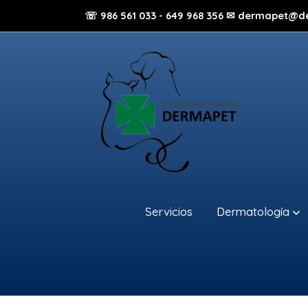
☏ 986 561 033 - 649 968 356 ✉ dermapet@d
Servicios
Dermatología