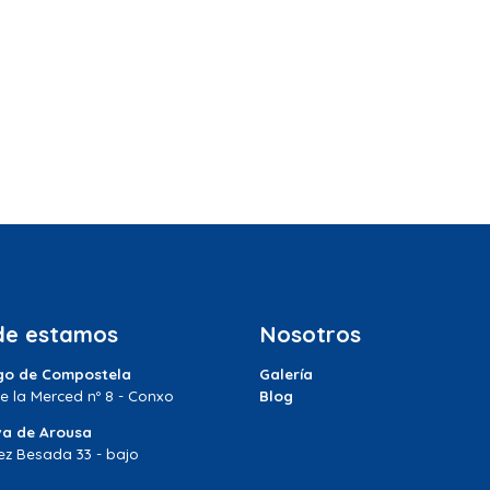
e estamos
Nosotros
go de Compostela
Galería
e la Merced nº 8 - Conxo
Blog
va de Arousa
ez Besada 33 - bajo