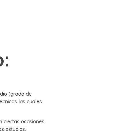
o:
adio (grado de
écnicas las cuales
n ciertas ocasiones
os estudios.